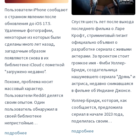
Пользователи iPhone сообщают
о странном явлении после
Спустя шесть лет после выхода
обновления до iOS 17.5.
последнего фильма о Ларе
Удаленные фотографии,
Крофт, стриминговый гигант
некоторые из которых были
официально объявил о
сделаны много лет назад,
разработке сериала с живыми
загадочным образом
актерами. За проектом стоит
появляются снова в их
громкое имя - Фиби Уоллер-
библиотеке iCloud с пометкой
Бридж, создательница
"загружено недавно".
нашумевшего сериала "Дрянь" и
Похоже, проблема носит
актриса, недавно снимавшаяся
массовый характер.
в фильме об Индиане Джонсе.
Пользователи Reddit делятся
Уоллер-Бридж, которая, как
своим опытом. Один
сообщается, предложила
пользователь обнаружил в
сериал в начале 2023 года,
своей библиотеке
поделилась своим…
непристойные…
подробнее
подробнее