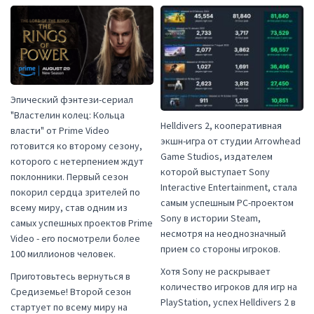
Эпический фэнтези-сериал
"Властелин колец: Кольца
Helldivers 2, кооперативная
власти" от Prime Video
экшн-игра от студии Arrowhead
готовится ко второму сезону,
Game Studios, издателем
которого с нетерпением ждут
которой выступает Sony
поклонники. Первый сезон
Interactive Entertainment, стала
покорил сердца зрителей по
самым успешным PC-проектом
всему миру, став одним из
Sony в истории Steam,
самых успешных проектов Prime
несмотря на неоднозначный
Video - его посмотрели более
прием со стороны игроков.
100 миллионов человек.
Хотя Sony не раскрывает
Приготовьтесь вернуться в
количество игроков для игр на
Средиземье! Второй сезон
PlayStation, успех Helldivers 2 в
стартует по всему миру на