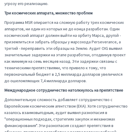
угрозу его реализацию.
Три космических аппарата, множество проблем
Программа MSR опирается на сложную работу трех космических
аппаратов, ни один из которых не до конца разработан. Один
космический аппарат должен выйти на орбиту Марса, другой -
приземлиться и забрать образцы у марсохода Perseverance, а
третий - переправить эти образцы на Землю. Аудит OIG выявил
значительные задержки на этапе разработки, отодвинув проект
как минимум на семь месяцев назад. Эти задержки связаны с
техническими препятствиями, что привело к тому, что
первоначальный бюджет в 2,5 миллиарда долларов увеличился
до ошеломляющих 7,4 миллиарда долларов.
Международное сотрудничество натолкнулось на препятствие
Дополнительную сложность добавляет сотрудничество с
Европейским космическим агентством (ЕКА). Хотя сотрудничество
казалось взаимовыгодным, аудит выявил разногласия в
"операционных подходах, стратегиях закупок и механизмах
финансирования". Эти разногласия создают препятствия в
общении, прогрессе разработки и распределении рабочей