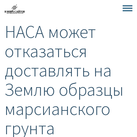
Перейти
к
Toggle
основному
menu
НАСА может
содержанию
отказаться
доставлять на
Землю образцы
марсианского
грунта