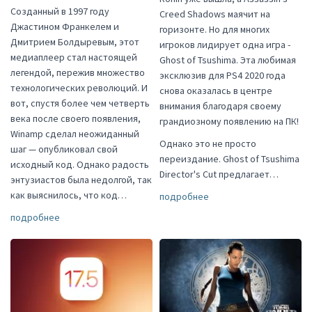
Созданный в 1997 году
Creed Shadows маячит на
Джастином Франкелем и
горизонте. Но для многих
Дмитрием Болдыревым, этот
игроков лидирует одна игра -
медиаплеер стал настоящей
Ghost of Tsushima. Эта любимая
легендой, пережив множество
эксклюзив для PS4 2020 года
технологических революций. И
снова оказалась в центре
вот, спустя более чем четверть
внимания благодаря своему
века после своего появления,
грандиозному появлению на ПК!
Winamp сделал неожиданный
Однако это не просто
шаг — опубликовал свой
переиздание. Ghost of Tsushima
исходный код. Однако радость
Director's Cut предлагает…
энтузиастов была недолгой, так
как выяснилось, что код…
подробнее
подробнее