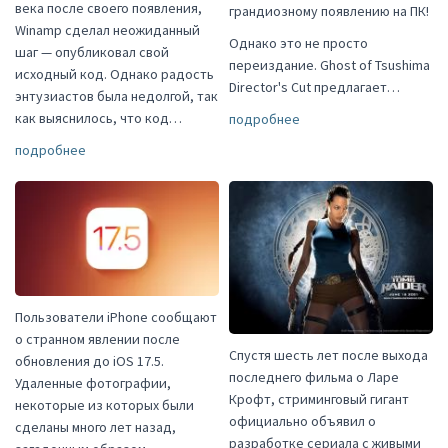
века после своего появления,
грандиозному появлению на ПК!
Winamp сделал неожиданный
Однако это не просто
шаг — опубликовал свой
переиздание. Ghost of Tsushima
исходный код. Однако радость
Director's Cut предлагает…
энтузиастов была недолгой, так
как выяснилось, что код…
подробнее
подробнее
Пользователи iPhone сообщают
о странном явлении после
Спустя шесть лет после выхода
обновления до iOS 17.5.
последнего фильма о Ларе
Удаленные фотографии,
Крофт, стриминговый гигант
некоторые из которых были
официально объявил о
сделаны много лет назад,
разработке сериала с живыми