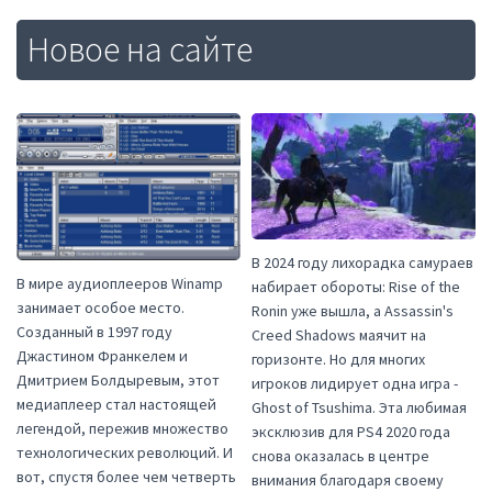
Новое на сайте
В 2024 году лихорадка самураев
В мире аудиоплееров Winamp
набирает обороты: Rise of the
занимает особое место.
Ronin уже вышла, а Assassin's
Созданный в 1997 году
Creed Shadows маячит на
Джастином Франкелем и
горизонте. Но для многих
Дмитрием Болдыревым, этот
игроков лидирует одна игра -
медиаплеер стал настоящей
Ghost of Tsushima. Эта любимая
легендой, пережив множество
эксклюзив для PS4 2020 года
технологических революций. И
снова оказалась в центре
вот, спустя более чем четверть
внимания благодаря своему