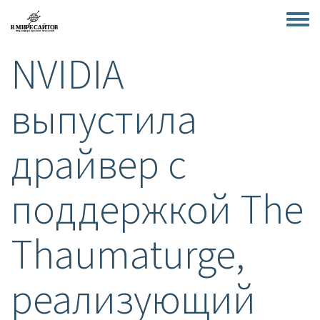
Перейти
к
Toggle
основному
menu
NVIDIA
содержанию
выпустила
драйвер с
поддержкой The
Thaumaturge,
реализующий