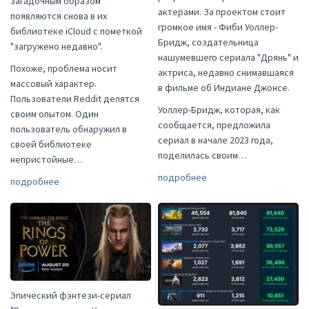
загадочным образом
актерами. За проектом стоит
появляются снова в их
громкое имя - Фиби Уоллер-
библиотеке iCloud с пометкой
Бридж, создательница
"загружено недавно".
нашумевшего сериала "Дрянь" и
Похоже, проблема носит
актриса, недавно снимавшаяся
массовый характер.
в фильме об Индиане Джонсе.
Пользователи Reddit делятся
Уоллер-Бридж, которая, как
своим опытом. Один
сообщается, предложила
пользователь обнаружил в
сериал в начале 2023 года,
своей библиотеке
поделилась своим…
непристойные…
подробнее
подробнее
Эпический фэнтези-сериал